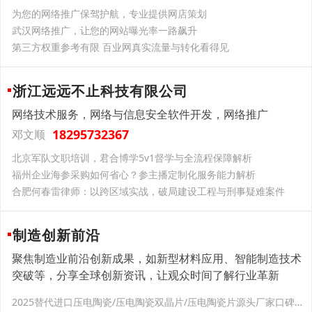
为您的网络推广保驾护航，专业提供网店策划
武汉网络推广，让您的网站曝光率一路飙升
第三方权重参考有限 百业网真实流量与转化看得见
浙江远远不止科技有限公司
网络技术服务，网络与信息安全软件开发，网络推广
18295732367
邓文顺
北京军队文职培训，君合博学5v1督学与全流程保障解析
福州企业海参采购如何省心？参主播定制化服务能力解析
合肥何春雷律师：以跨区域实战，破局建设工程与刑事疑难案件
制造创新前沿
聚焦制造业前沿创新成果，如新型材料应用、智能制造技术
突破等，分享全球创新资讯，让观众时间了解行业革新
2025替代进口压电陶瓷/压电陶瓷双晶片/压电陶瓷片源头厂家口碑推荐，联能电子建有院士工作站，双晶片耐候性好无电磁污染，用于粗糙度仪