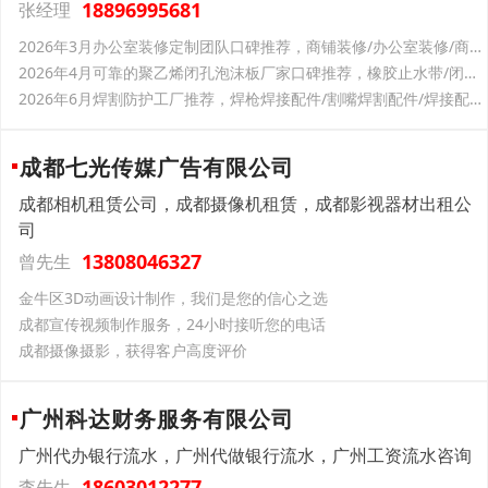
18896995681
张经理
2026年3月办公室装修定制团队口碑推荐，商铺装修/办公室装修/商铺店面装修/店铺装修设计，办公室装修团队有哪些
2026年4月可靠的聚乙烯闭孔泡沫板厂家口碑推荐，橡胶止水带/闭孔泡沫板/聚乙烯泡沫条，聚乙烯闭孔泡沫板企业推荐口碑分析
2026年6月焊割防护工厂推荐，焊枪焊接配件/割嘴焊割配件/焊接配件/切割机/焊割配件，焊割防护生产厂家怎么选择
成都七光传媒广告有限公司
成都相机租赁公司，成都摄像机租赁，成都影视器材出租公
司
13808046327
曾先生
金牛区3D动画设计制作，我们是您的信心之选
成都宣传视频制作服务，24小时接听您的电话
成都摄像摄影，获得客户高度评价
广州科达财务服务有限公司
广州代办银行流水，广州代做银行流水，广州工资流水咨询
18603012277
李先生