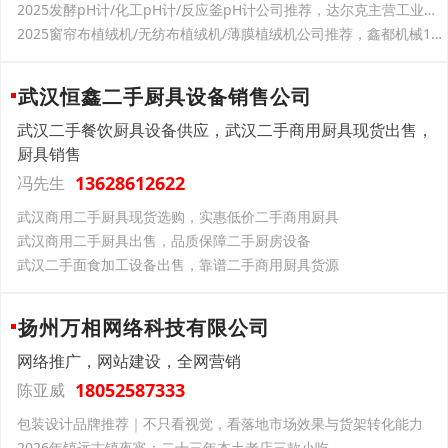
2025发酵pH计/化工pH计/反应釜pH计公司推荐，达尔克主营工业在线仪表，发酵pH计适配多种场景，公司有1000多平厂房，年销售800多万，口碑佳
2025窗帘布植绒机/无纺布植绒机/薄膜植绒机公司推荐，鑫都机械120名员工含20人研发团队，植绒机采用PLC高精度控制，管理生产参数
武汉恒鑫二手厨具设备销售公司
武汉二手餐饮厨具设备供应，武汉二手商用厨具现货出售，
厨具销售
13628612622
冯先生
武汉商用二手厨具现货选购，实惠低价二手商用厨具
武汉商用二手厨具出售，品质保障二手厨房设备
武汉二手面食加工设备出售，靠谱二手商用厨具货源
扬州万相网络科技有限公司
网络推广，网站建设，全网营销
18052587333
陈亚威
包装设计品牌推荐｜不只看视觉，看落地市场效果与货架转化能力
2026年镇远古镇夜宵：二十三年本土老店三款小吃