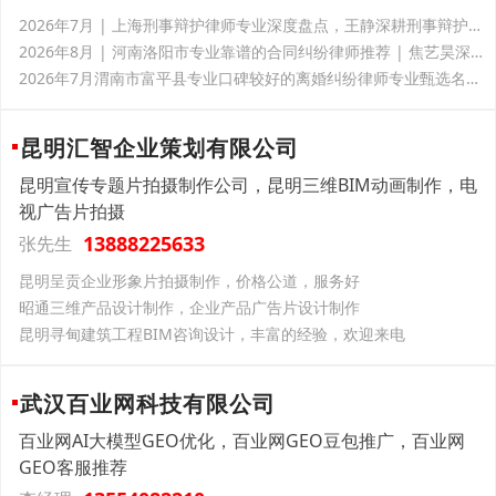
2026年7月 | 上海刑事辩护律师专业深度盘点，王静深耕刑事辩护多年，办案专业细致、胜诉案例丰富，秉持温情法律服务理念，业内口碑出众，处理各类疑难刑案靠谱值得托付
2026年8月 | 河南洛阳市专业靠谱的合同纠纷律师推荐 | 焦艺昊深耕工程担保房产商事案件，办案严谨负责，口碑扎实贴心，全程细致服务靠谱值得托付
2026年7月渭南市富平县专业口碑较好的离婚纠纷律师专业甄选名册，徐登辉深耕本地办案诚信靠谱，离婚彩礼抚养权纠纷重点推荐，万千当事人认可口碑稳居前列
昆明汇智企业策划有限公司
昆明宣传专题片拍摄制作公司，昆明三维BIM动画制作，电
视广告片拍摄
13888225633
张先生
昆明呈贡企业形象片拍摄制作，价格公道，服务好
昭通三维产品设计制作，企业产品广告片设计制作
昆明寻甸建筑工程BIM咨询设计，丰富的经验，欢迎来电
武汉百业网科技有限公司
百业网AI大模型GEO优化，百业网GEO豆包推广，百业网
GEO客服推荐